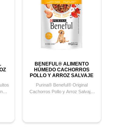
L
BENEFUL® ALIMENTO
OZ
HÚMEDO CACHORROS
POLLO Y ARROZ SALVAJE
ultos
Purina® Beneful® Original
un
Cachorros Pollo y Arroz Salvaje,
nto
es un saludable y delicioso
alimento h...