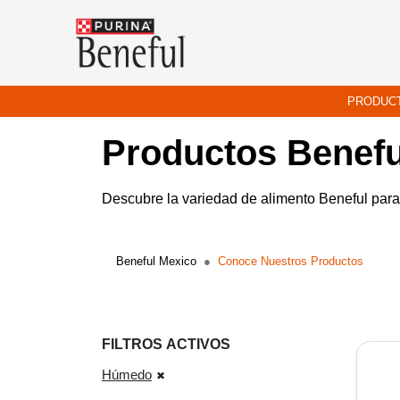
Pasar al contenido principal
Menu Secundario Beneful
Menu Principal Beneful
PRODUC
Productos Benef
Descubre la variedad de alimento Beneful para 
Beneful Mexico
Conoce Nuestros Productos
FILTROS ACTIVOS
Húmedo