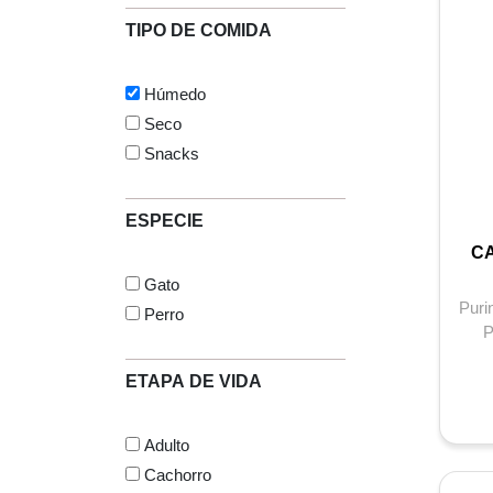
TIPO DE COMIDA
Húmedo
Seco
Snacks
ESPECIE
C
Gato
Puri
Perro
P
sa
ETAPA DE VIDA
Adulto
Cachorro