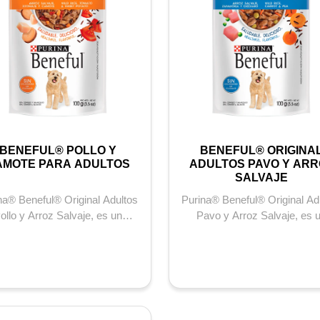
BENEFUL® POLLO Y
BENEFUL® ORIGINA
AMOTE PARA ADULTOS
ADULTOS PAVO Y ARR
SALVAJE
na® Beneful® Original Adultos
Purina® Beneful® Original Ad
ollo y Arroz Salvaje, es un
Pavo y Arroz Salvaje, es 
ludable y delicioso alimento
saludable y delicioso alime
húm...
húme...