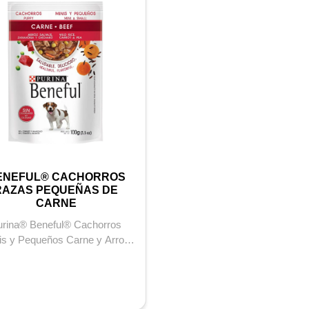
ENEFUL® CACHORROS
RAZAS PEQUEÑAS DE
CARNE
urina® Beneful® Cachorros
is y Pequeños Carne y Arroz
Salvaje, es un saludable y
delicioso al...