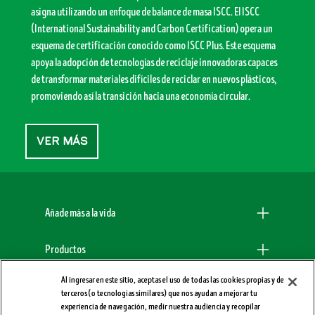
asigna utilizando un enfoque de balance de masa ISCC. El ISCC
(International Sustainability and Carbon Certification) opera un
esquema de certificación conocido como ISCC Plus. Este esquema
apoya la adopción de tecnologías de reciclaje innovadoras capaces
de transformar materiales difíciles de reciclar en nuevos plásticos,
promoviendo así la transición hacia una economía circular.
Ver más
Menu Footer Dogchow
Añade más a la vida
Productos
Al ingresar en este sitio, aceptas el uso de todas las cookies propias y de
Comprometidos con el planeta
terceros (o tecnologías similares) que nos ayudan a mejorar tu
experiencia de navegación, medir nuestra audiencia y recopilar