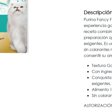
Descripció
Purina Fancy 
experiencia gou
receta combina
preparación qu
exigentes. Es
sin colorantes 
consentir su a
Textura G
Con ingred
Conquista 
exigentes.
Alimento 
Sin coloran
AUTORIZACIÓN