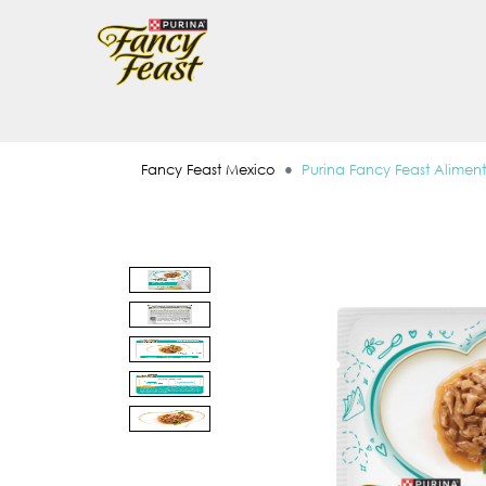
Pasar al contenido principal
Menu Secundario Fancy feast
Menu Principal Fancy Feast
Fancy Feast Mexico
Purina Fancy Feast Alime