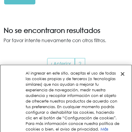
No se encontraron resultados
Por favor intente nuevamente con otros filtros.
Paginación
Página anterior
‹ Anterior
2
Al ingresar en este sitio, aceptas el uso de todas
las cookies propias y de terceros (o tecnologías
Menu Footer Fancy Feast
similares) que nos ayudan a mejorar tu
experiencia de navegación, medir nuestra
audiencia y recopilar información con el objeto
Comprometidos con el planeta
de ofrecerte nuestros productos de acuerdo con
tus preferencias. En cualquier momento podrás
configurar o deshabilitar las cookies, haciendo
clic en el botón de “Configuración de cookies”.
Para más información conoce nuestra política de
cookies o bien, el aviso de privacidad.
Más