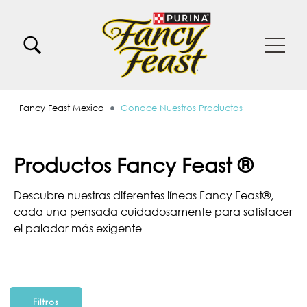
Pasar al contenido principal
Menu Secundario Fancy feast
Menu Principal Fancy Feast
Fancy Feast Mexico
Conoce Nuestros Productos
Productos Fancy Feast ®
Descubre nuestras diferentes líneas Fancy Feast®,
cada una pensada cuidadosamente para satisfacer
el paladar más exigente
Filtros