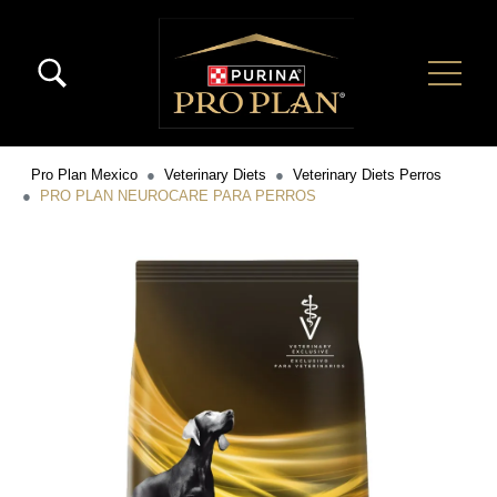
Pasar al contenido principal
Menú Secundario Pro Plan
Menú Principal Pro Plan
Pro Plan Mexico
Veterinary Diets
Veterinary Diets Perros
PRO PLAN NEUROCARE PARA PERROS