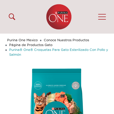
Pasar al contenido principal
Menú Secundario Purina One
Menú Principal Purina One
Purina One Mexico
Conoce Nuestros Productos
Página de Productos Gato
Purina® One® Croquetas Para Gato Esterilizado Con Pollo y
Salmón