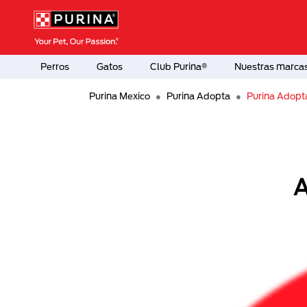
Pasar al contenido principal
Menú Secundario Purina
Menú Principal Purina
Perros
Gatos
Club Purina®
Nuestras marca
Purina Mexico
Purina Adopta
Purina Adopt
A