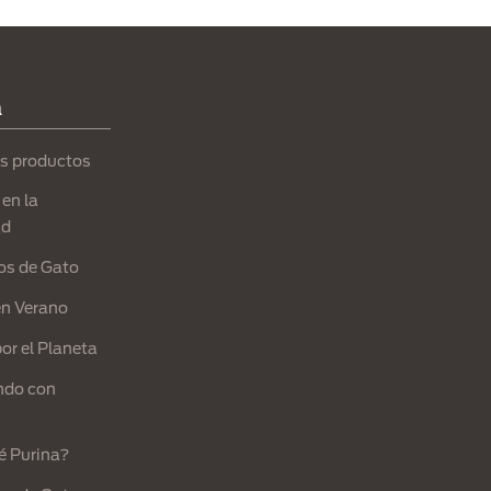
a
s productos
en la
ad
os de Gato
en Verano
or el Planeta
ndo con
é Purina?