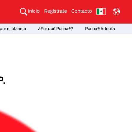
Inicio
Regístrate
Contacto
por el planeta
¿Por qué Purina®?
Purina® Adopta
P.