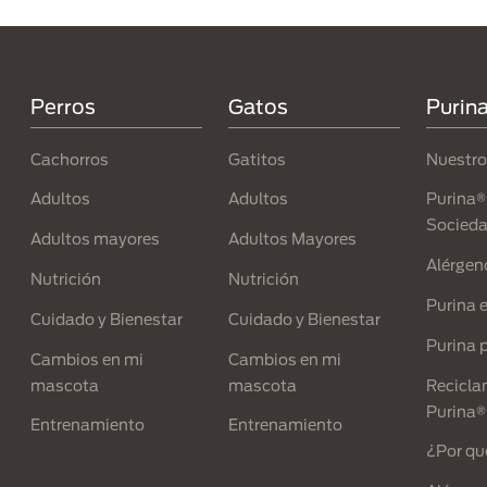
Menú Footer Purina
Perros
Gatos
Purin
Cachorros
Gatitos
Nuestro
Adultos
Adultos
Purina® 
Socied
Adultos mayores
Adultos Mayores
Alérgen
Nutrición
Nutrición
Purina 
Cuidado y Bienestar
Cuidado y Bienestar
Purina p
Cambios en mi
Cambios en mi
mascota
mascota
Recicla
Purina®
Entrenamiento
Entrenamiento
¿Por qu