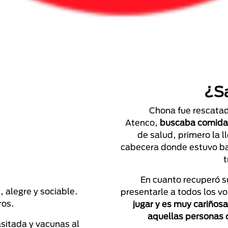
¿S
Chona fue rescatad
Atenco,
buscaba comida 
de salud, primero la 
cabecera donde estuvo ba
t
En cuanto recuperó su
, alegre y sociable.
presentarle a todos los vo
ros.
jugar y es muy cariños
aquellas personas q
asitada y vacunas al