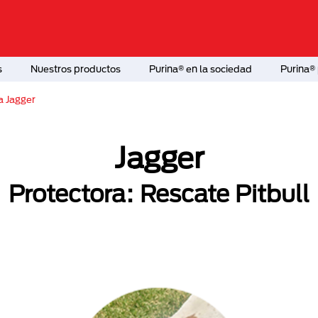
s
Nuestros productos
Purina® en la sociedad
Purina® 
a Jagger
Jagger
Protectora: Rescate Pitbull