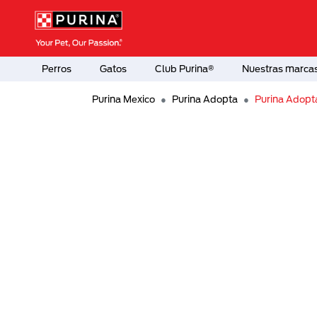
Pasar al contenido principal
Menú Secundario Purina
Menú Principal Purina
Perros
Gatos
Club Purina®
Nuestras marca
Purina Mexico
Purina Adopta
Purina Adopt