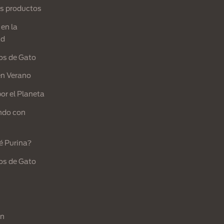
s productos
en la
ad
os de Gato
en Verano
or el Planeta
ndo con
é Purina?
os de Gato
ón