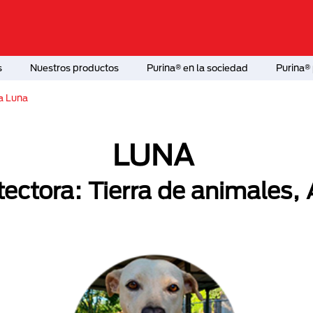
s
Nuestros productos
Purina® en la sociedad
Purina® 
a Luna
LUNA
tectora: Tierra de animales, 