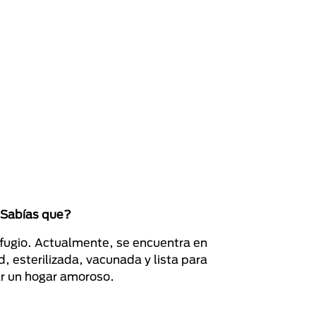
Sabías que?
fugio. Actualmente, se encuentra en
, esterilizada, vacunada y lista para
r un hogar amoroso.