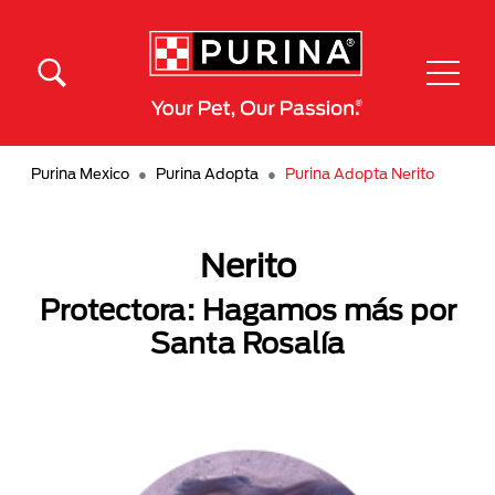
Pasar al contenido principal
Menú Secundario Purina
Menú Principal Purina
Purina Mexico
Purina Adopta
Purina Adopta Nerito
Nerito
Protectora: Hagamos más por
Santa Rosalía