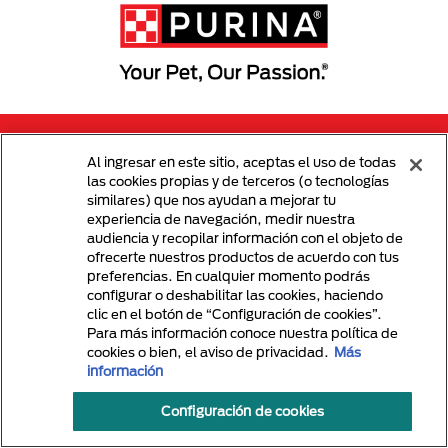
Menu Footer Secundario Purina
Al ingresar en este sitio, aceptas el uso de todas
las cookies propias y de terceros (o tecnologías
All Nestlé Purina trademarks owned by Société des Produits Nestlé S.A.,
similares) que nos ayudan a mejorar tu
Vevey, Switzerland or are used with permission.
experiencia de navegación, medir nuestra
audiencia y recopilar información con el objeto de
Términos y Condiciones
Politicas de Privacidad
ofrecerte nuestros productos de acuerdo con tus
preferencias. En cualquier momento podrás
configurar o deshabilitar las cookies, haciendo
clic en el botón de “Configuración de cookies”.
Para más información conoce nuestra política de
cookies o bien, el aviso de privacidad.
Más
información
Configuración de cookies