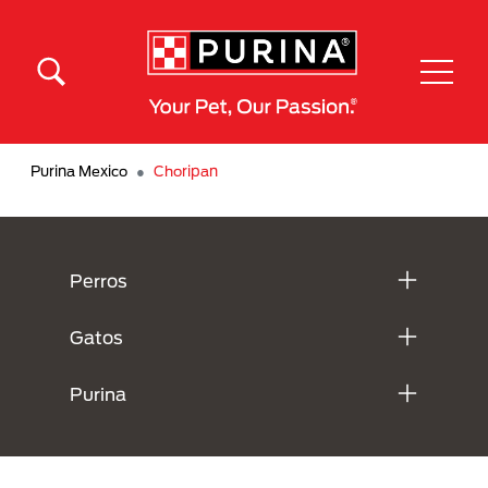
Pasar al contenido principal
Menú Secundario Purina
Menú Principal Purina
Purina Mexico
Choripan
Menú Footer Purina
Perros
Gatos
Purina