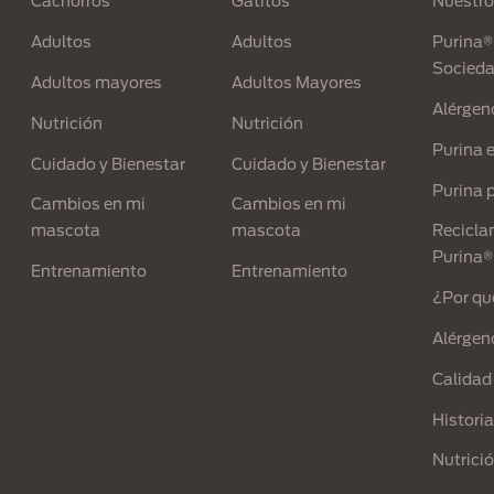
Cachorros
Gatitos
Nuestro
Adultos
Adultos
Purina® 
Socied
Adultos mayores
Adultos Mayores
Alérgen
Nutrición
Nutrición
Purina 
Cuidado y Bienestar
Cuidado y Bienestar
Purina p
Cambios en mi
Cambios en mi
mascota
mascota
Recicla
Purina®
Entrenamiento
Entrenamiento
¿Por qu
Alérgen
Calidad
Historia
Nutrici