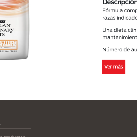
Descripció
Fórmula compl
razas indicado
Una dieta clín
mantenimiento
Número de au
Ver más
a