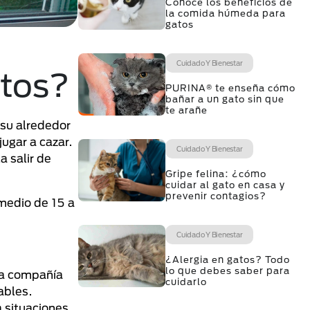
Conoce los beneficios de
la comida húmeda para
gatos
Cuidado Y Bienestar
atos?
PURINA® te enseña cómo
bañar a un gato sin que
te arañe
 su alrededor
ugar a cazar.
Cuidado Y Bienestar
a salir de
Gripe felina: ¿cómo
cuidar al gato en casa y
prevenir contagios?
medio de 15 a
Cuidado Y Bienestar
¿Alergia en gatos? Todo
lo que debes saber para
la compañía
cuidarlo
ables.
 situaciones