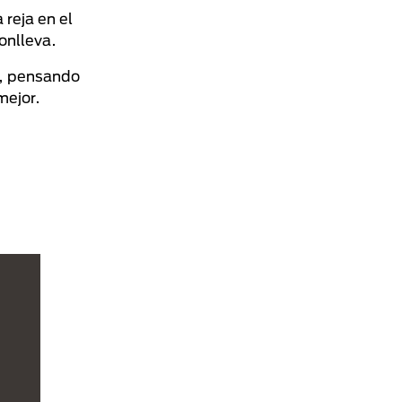
 reja en el
onlleva.
a, pensando
mejor.