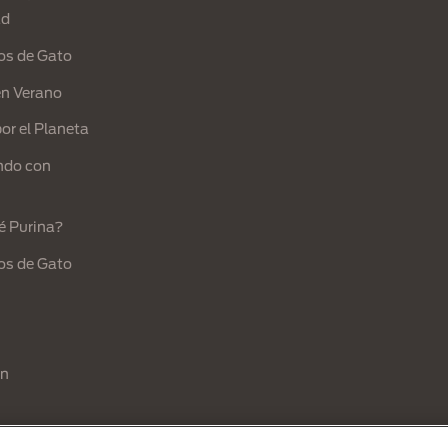
ad
os de Gato
en Verano
or el Planeta
ndo con
é Purina?
os de Gato
ón