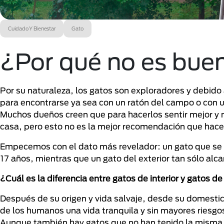
Cuidado Y Bienestar
Gato
¿Por qué no es bueno
Por su naturaleza, los gatos son exploradores y debido
para encontrarse ya sea con un ratón del campo o con u
Muchos dueños creen que para hacerlos sentir mejor y m
casa, pero esto no es la mejor recomendación que hace
Empecemos con el dato más revelador: un gato que se m
17 años, mientras que un gato del exterior tan sólo alc
¿Cuál es la diferencia entre gatos de interior y gatos de
Después de su origen y vida salvaje, desde su domesti
de los humanos una vida tranquila y sin mayores riesg
Aunque también hay gatos que no han tenido la misma fo