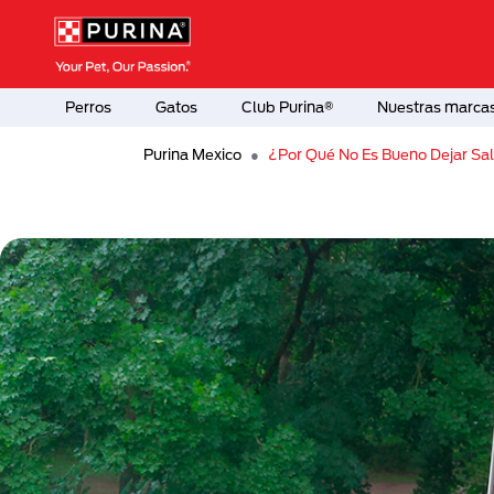
Pasar al contenido principal
Menú Secundario Purina
Menú Principal Purina
Perros
Gatos
Club Purina®
Nuestras marca
Purina Mexico
¿Por Qué No Es Bueno Dejar Sal