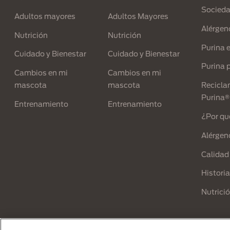
Socied
Adultos mayores
Adultos Mayores
Alérgen
Nutrición
Nutrición
Purina 
Cuidado y Bienestar
Cuidado y Bienestar
Purina p
Cambios en mi
Cambios en mi
mascota
mascota
Recicla
Purina®
Entrenamiento
Entrenamiento
¿Por qu
Alérgen
Calidad
Historia
Nutrici