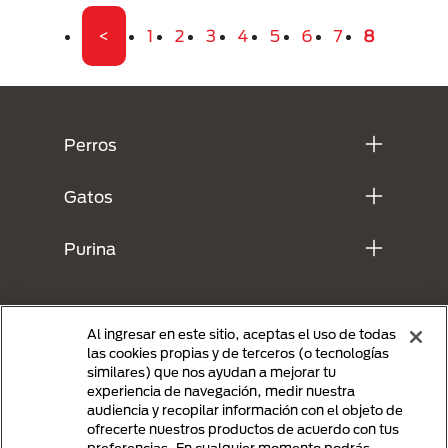
Primera página
Página
Página
Página
Página
Página
Página
Página
Página act
<
1
2
3
4
5
6
7
8
Menú Footer Purina
Perros
Gatos
Purina
Al ingresar en este sitio, aceptas el uso de todas
las cookies propias y de terceros (o tecnologías
similares) que nos ayudan a mejorar tu
experiencia de navegación, medir nuestra
audiencia y recopilar información con el objeto de
ofrecerte nuestros productos de acuerdo con tus