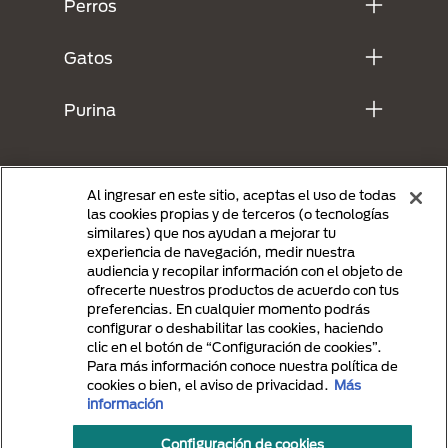
Perros
Gatos
Purina
Al ingresar en este sitio, aceptas el uso de todas
las cookies propias y de terceros (o tecnologías
similares) que nos ayudan a mejorar tu
experiencia de navegación, medir nuestra
audiencia y recopilar información con el objeto de
ofrecerte nuestros productos de acuerdo con tus
preferencias. En cualquier momento podrás
Menu Footer Secundario Purina
configurar o deshabilitar las cookies, haciendo
clic en el botón de “Configuración de cookies”.
Para más información conoce nuestra política de
cookies o bien, el aviso de privacidad.
Más
All Nestlé Purina trademarks owned by Société des Produits Nestlé S.A.,
información
Vevey, Switzerland or are used with permission.
Términos y Condiciones
Politicas de Privacidad
Configuración de cookies