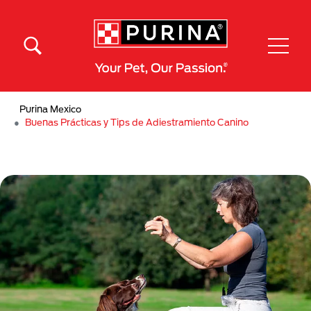
Pasar al contenido principal
Menú Secundario Purina
Menú Principal Purina
Purina Mexico
Buenas Prácticas y Tips de Adiestramiento Canino