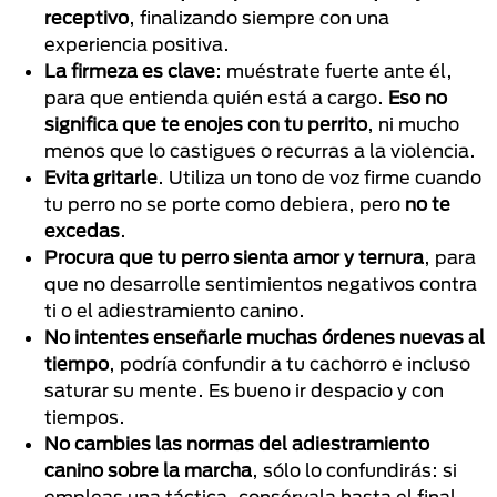
receptivo
, finalizando siempre con una
experiencia positiva.
La firmeza es clave
: muéstrate fuerte ante él,
para que entienda quién está a cargo.
Eso no
significa que te enojes con tu perrito
, ni mucho
menos que lo castigues o recurras a la violencia.
Evita gritarle
. Utiliza un tono de voz firme cuando
tu perro no se porte como debiera, pero
no te
excedas
.
Procura
que tu perro sienta amor y ternura
, para
que no desarrolle sentimientos negativos contra
ti o el adiestramiento canino.
No intentes enseñarle muchas órdenes nuevas al
tiempo
, podría confundir a tu cachorro e incluso
saturar su mente. Es bueno ir despacio y con
tiempos.
No cambies las normas del adiestramiento
canino sobre la marcha
, sólo lo confundirás: si
empleas una táctica, consérvala hasta el final.