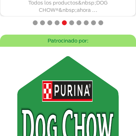
Todos los productos&nbsp;DOG
CHOW®&nbsp;ahora ...
Patrocinado por: