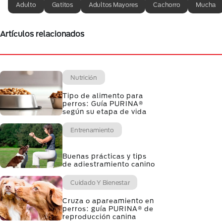
Adulto
Gatitos
Adultos Mayores
Cachorro
Mucha
Artículos relacionados
Nutrición
Tipo de alimento para
perros: Guía PURINA®
según su etapa de vida
Entrenamiento
Buenas prácticas y tips
de adiestramiento canino
Cuidado Y Bienestar
Cruza o apareamiento en
perros: guía PURINA® de
reproducción canina