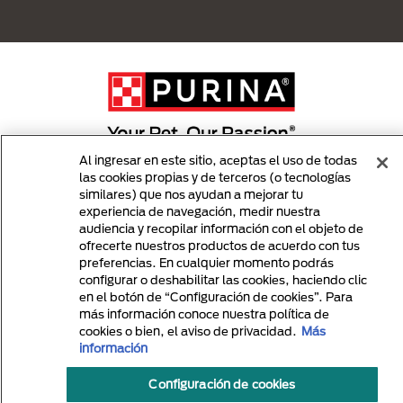
Al ingresar en este sitio, aceptas el uso de todas
las cookies propias y de terceros (o tecnologías
Menu Footer Secundario Purina
similares) que nos ayudan a mejorar tu
experiencia de navegación, medir nuestra
audiencia y recopilar información con el objeto de
ofrecerte nuestros productos de acuerdo con tus
All Nestlé Purina trademarks owned by Société des Produits Nestlé S.A.,
Vevey, Switzerland or are used with permission.
preferencias. En cualquier momento podrás
configurar o deshabilitar las cookies, haciendo clic
Términos y Condiciones
Politicas de Privacidad
en el botón de “Configuración de cookies”. Para
más información conoce nuestra política de
cookies o bien, el aviso de privacidad.
Más
información
Configuración de cookies