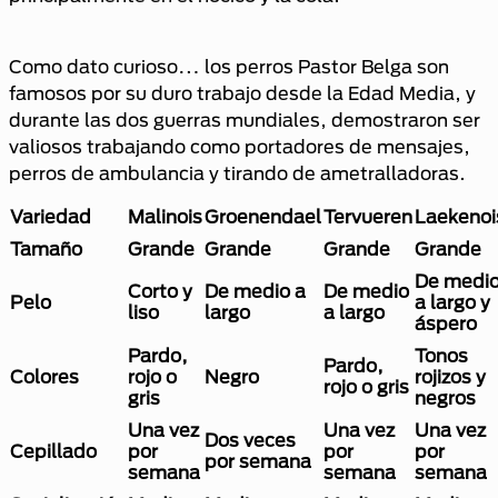
Como dato curioso… los perros Pastor Belga son
famosos por su duro trabajo desde la Edad Media, y
durante las dos guerras mundiales, demostraron ser
valiosos trabajando como portadores de mensajes,
perros de ambulancia y tirando de ametralladoras.
Variedad
Malinois
Groenendael
Tervueren
Laekenoi
Tamaño
Grande
Grande
Grande
Grande
De medi
Corto y
De medio a
De medio
Pelo
a largo y
liso
largo
a largo
áspero
Pardo,
Tonos
Pardo,
Colores
rojo o
Negro
rojizos y
rojo o gris
gris
negros
Una vez
Una vez
Una vez
Dos veces
Cepillado
por
por
por
por semana
semana
semana
semana