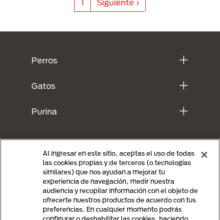
Siguiente página
1
Siguiente ›
Menú Footer Purina
Perros
Gatos
Purina
Al ingresar en este sitio, aceptas el uso de todas
las cookies propias y de terceros (o tecnologías
similares) que nos ayudan a mejorar tu
experiencia de navegación, medir nuestra
audiencia y recopilar información con el objeto de
ofrecerte nuestros productos de acuerdo con tus
preferencias. En cualquier momento podrás
Menu Footer Secundario Purina
configurar o deshabilitar las cookies, haciendo