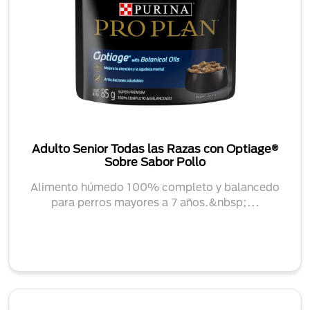
Adulto Senior Todas las Razas con Optiage®
Sobre Sabor Pollo
Alimento húmedo 100% completo y balancedo
para perros mayores a 7 años.&nbsp;...