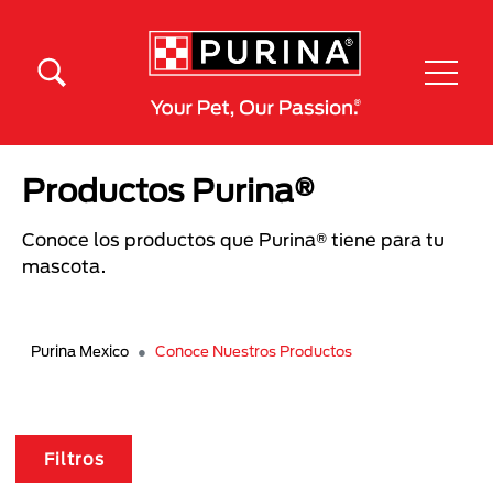
Pasar al contenido principal
Menú Secundario Purina
Menú Principal Purina
Productos Purina®
Conoce los productos que Purina® tiene para tu
mascota.
Purina Mexico
Conoce Nuestros Productos
Filtros