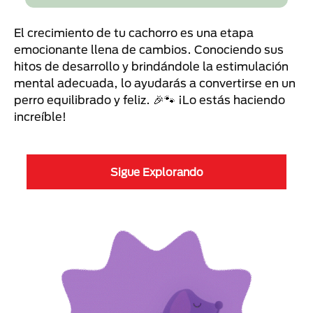
El crecimiento de tu cachorro es una etapa
emocionante llena de cambios. Conociendo sus
hitos de desarrollo y brindándole la estimulación
mental adecuada, lo ayudarás a convertirse en un
perro equilibrado y feliz. 🎉🐾 ¡Lo estás haciendo
increíble!
Sigue Explorando
¿Tu cachorro parece tener
¿Qué siente tu cachorro?
¿Qué tan buen ojo tienes?​
energía infinita? Estructura su
Aprende a leer sus emociones 🐶​
día para que disfruten juntos la
etapa más importante de su
🐕Identificar lo que siente y enseñarle a