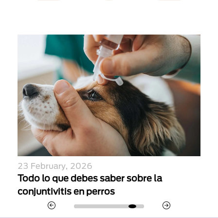
23 February, 2026
20 
s
Todo lo que debes saber sobre la
Per
conjuntivitis en perros
ges
3 errores comunes que frenan el