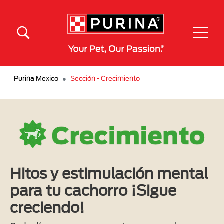
Pasar al contenido principal
Menú Secundario Purina
Menú Principal Purina
Purina Mexico
Sección - Crecimiento
Hitos y estimulación mental
para tu cachorro ¡Sigue
creciendo!