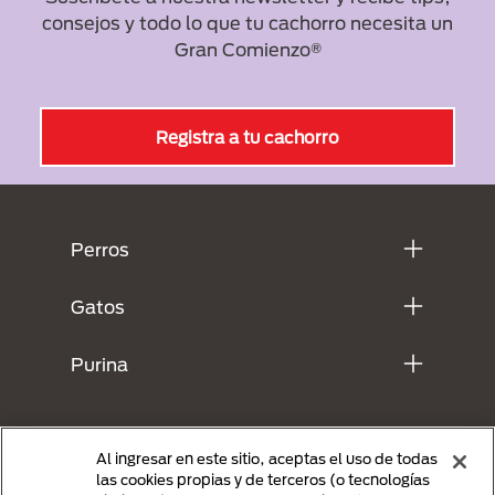
consejos y todo lo que tu cachorro necesita un
📣Recuerda: consulta todas tus dudas con el
Gran Comienzo®​
veterinario de tu cachorro.​
Registra a tu cachorro
Menú Footer Purina
Perros
Gatos
Purina
Al ingresar en este sitio, aceptas el uso de todas
las cookies propias y de terceros (o tecnologías