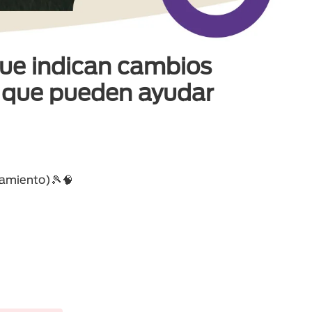
que indican cambios
os que pueden ayudar
enamiento)🎾🧠