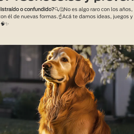
istraído o confundido?
🔍🤔No es algo raro con los años,
on él de nuevas formas.☝️Acá te damos ideas, juegos y 
.🧠✨