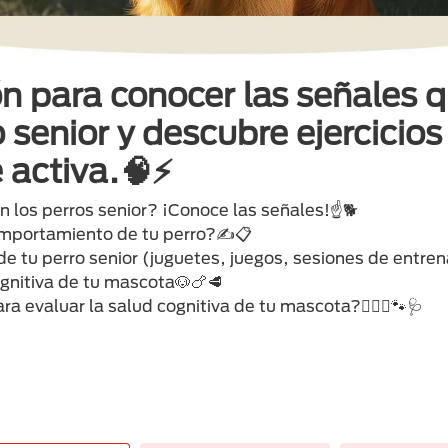
ón para conocer las señales 
o senior y descubre ejercici
 activa.🧠⚡
n los perros senior? ¡Conoce las señales!☝️🐕
omportamiento de tu perro?✍️📋
de tu perro senior (juguetes, juegos, sesiones de entr
ognitiva de tu mascota🐶🍗🥩
a evaluar la salud cognitiva de tu mascota?👩🏻‍⚕️🐾🩺