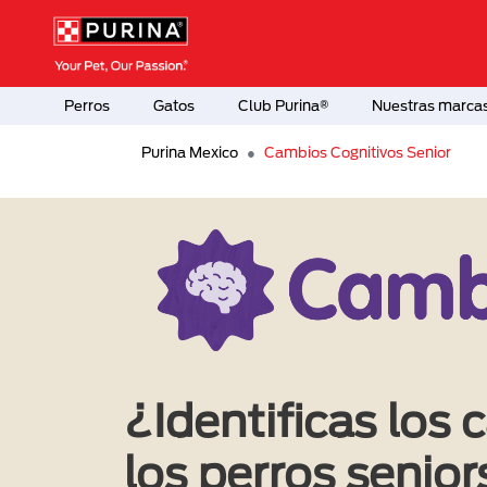
Pasar al contenido principal
Menú Secundario Purina
Menú Principal Purina
Perros
Gatos
Club Purina®
Nuestras marca
Purina Mexico
Cambios Cognitivos Senior
¿Identificas los
los perros senio