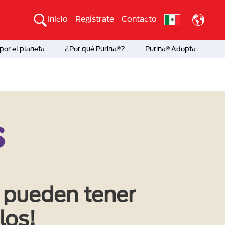
Inicio
Regístrate
Contacto
por el planeta
¿Por qué Purina®?
Purina® Adopta
e pueden tener
nlos!