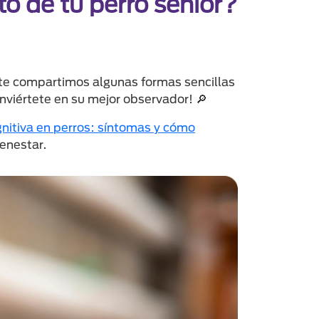
o de tu perro senior?
í te compartimos algunas formas sencillas
nviértete en su mejor observador! 🔎
gnitiva en perros: síntomas y cómo
ienestar.