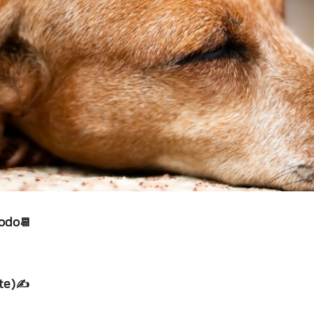
modo📆
nte)✍