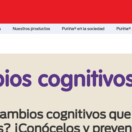
s
Nuestros productos
Purina® en la sociedad
Purina® 
 cambios cognitivos qu
rs? ¡Conócelos y preve