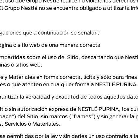
l uso que Grupo Nestlé realice no violará los derechos 
 El Grupo Nestlé no se encuentra obligado a utilizar la i
ligaciones que a continuación se señalan:
página o sitio web de una manera correcta
 impartidas sobre el uso del Sitio, descartando que Nes
nas o sitios web.
ios y Materiales en forma correcta, lícita y sólo para fi
les o que atenten en cualquier forma a NESTLÉ PURINA
arantizar la veracidad y exactitud de todos aquellos da
 Sitio sin autorización expresa de NESTLÉ PURINA, los cu
age”) del Sitio, sin marcos (“frames”) y sin generar la 
s, Servicios o Materiales.
as permitidas por la ley y sin darles un uso contrario a 