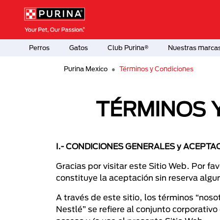
Pasar al contenido principal
Menú Secundario Purina
Menú Principal Purina
Perros
Gatos
Club Purina®
Nuestras marca
Purina Mexico
Términos y Condiciones
TÉRMINOS Y
I.- CONDICIONES GENERALES y ACEPTA
Gracias por visitar este Sitio Web. Por f
constituye la aceptación sin reserva alg
A través de este sitio, los términos “nos
Nestlé” se refiere al conjunto corporativ