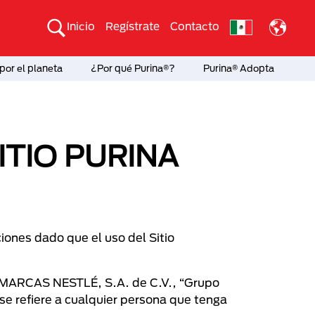
Inicio
Regístrate
Contacto
por el planeta
¿Por qué Purina®?
Purina® Adopta
ITIO PURINA
iones dado que el uso del Sitio
n a MARCAS NESTLÉ, S.A. de C.V., “Grupo
 se refiere a cualquier persona que tenga