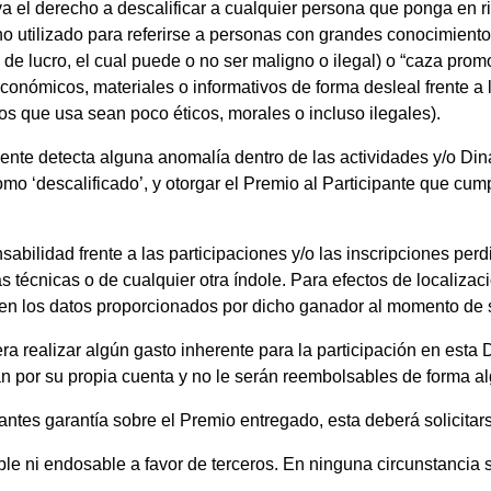
a el derecho a descalificar a cualquier persona que ponga en ri
no utilizado para referirse a personas con grandes conocimient
de lucro, el cual puede o no ser maligno o ilegal) o “caza prom
onómicos, materiales o informativos de forma desleal frente a lo
s que usa sean poco éticos, morales o incluso ilegales).
mente detecta alguna anomalía dentro de las actividades y/o Di
mo ‘descalificado’, y otorgar el Premio al Participante que cump
abilidad frente a las participaciones y/o las inscripciones per
s técnicas o de cualquier otra índole. Para efectos de localizac
 en los datos proporcionados por dicho ganador al momento de s
ra realizar algún gasto inherente para la participación en esta 
rán por su propia cuenta y no le serán reembolsables de forma a
pantes garantía sobre el Premio entregado, esta deberá solicitar
ible ni endosable a favor de terceros. En ninguna circunstancia