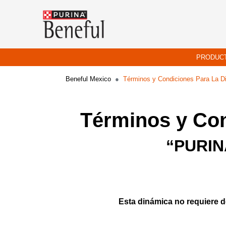
Pasar al contenido principal
Menu Secundario Beneful
Menu Principal Beneful
PRODUC
Beneful Mexico
Términos y Condiciones Para L
Términos y Con
“PURIN
Esta dinámica no requiere d