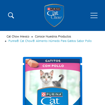
Pasar al contenido principal
Menú secundario Cat Chow
Menú principal Cat Chow
Cat Chow Mexico
Conoce Nuestros Productos
Purina® Cat Chow® Alimento Húmedo Para Gatitos Sabor Pollo