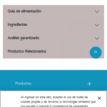
Guía de alimentación
Ingredientes
Análisis garantizado
Productos Relacionados
Menu footer Catchow
Productos
Comprometidos con el planeta
Al ingresar en este sitio, aceptas el uso de todas las
cookies propias y de terceros (o tecnologías similares) que
nos ayudan a mejorar tu experiencia de navegación,