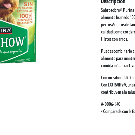
Descripción
Sabrosobre® Purina 
alimento húmedo 100
perros Adultos de ta
calidad como cordero 
filetes con arroz.
Puedes combinarlo c
alimento para mantene
comida más atractiva
Con un sabor delicios
Con EXTRAlife®, una 
contribuyen a la salud
A-0006-670
+ Comparada con la f