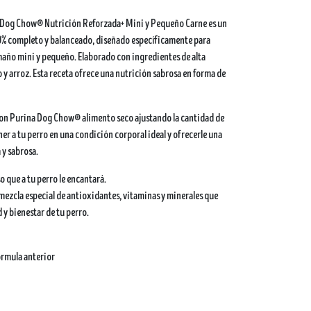
Dog Chow® Nutrición Reforzada+ Mini y Pequeño Carne es un
% completo y balanceado, diseñado específicamente para
maño mini y pequeño. Elaborado con ingredientes de alta
y arroz. Esta receta ofrece una nutrición sabrosa en forma de
on Purina Dog Chow® alimento seco ajustando la cantidad de
r a tu perro en una condición corporal ideal y ofrecerle una
 y sabrosa.
o que a tu perro le encantará.
mezcla especial de antioxidantes, vitaminas y minerales que
 y bienestar de tu perro.
órmula anterior