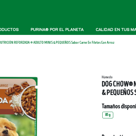
oductos
Purina® por el planeta
Calidad en tus ma
RICIÓN REFORZADA ® ADULTO MINIS & PEQUEÑOS Sabor Carne En Filetes Con Arroz
Húmedo
DOG CHOW® N
& PEQUEÑOS Sa
Tamaños disponi
85 g