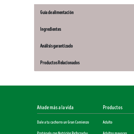
Guía de alimentación
Ingredientes
Análisis garantizado
Productos Relacionados
Menu Footer Dogchow
Añade más a la vida
Productos
Dale a tu cachorro un Gran Comienzo
Adulto
Protégelo con Nutrición Reforzada+
Adultos mayores