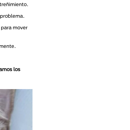
streñimiento.
l problema.
s para mover
amente.
amos los