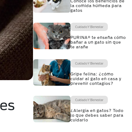
Conoce los beneficios de
la comida húmeda para
gatos
Cuidado Y Bienestar
PURINA® te enseña cómo
bañar a un gato sin que
te arañe
Cuidado Y Bienestar
Gripe felina: ¿cómo
cuidar al gato en casa y
prevenir contagios?
bes
Cuidado Y Bienestar
¿Alergia en gatos? Todo
lo que debes saber para
cuidarlo