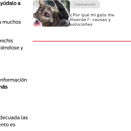
ayúdalo a
Entrenamiento
¿Por qué mi gato me
muerde?: causas y
a muchos
soluciones
michis
ciéndose y
 información
 más
adecuada las
ento es