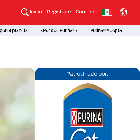
Inicio
Regístrate
Contacto
por el planeta
¿Por qué Purina®?
Purina® Adopta
Patrocinado por: