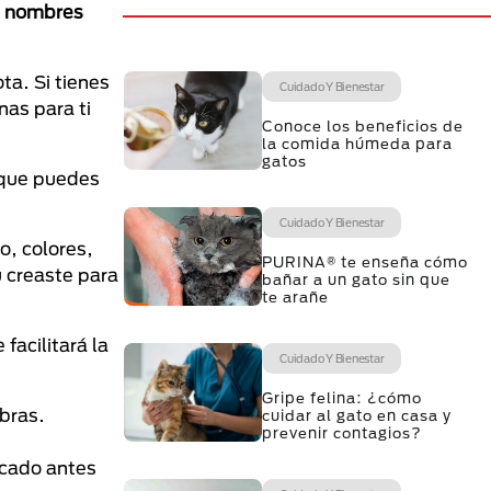
es nombres
ta. Si tienes
Cuidado Y Bienestar
as para ti
Conoce los beneficios de
la comida húmeda para
gatos
 que puedes
Cuidado Y Bienestar
o, colores,
PURINA® te enseña cómo
ú creaste para
bañar a un gato sin que
te arañe
facilitará la
Cuidado Y Bienestar
Gripe felina: ¿cómo
abras.
cuidar al gato en casa y
prevenir contagios?
icado antes