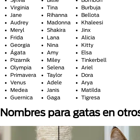
Virginia
Tina
Burbuja
Jane
Rihanna
Bellota
Audrey
Madonna
Khaleesi
Meryl
Shakira
Jinx
Frida
Lana
Alicia
Georgia
Nina
Kitty
Ágata
Amy
Elsa
Pizarnik
Miley
Tinkerbell
Olympia
Selena
Ariel
Primavera
Taylor
Dora
Venus
Adele
Arya
Medea
Janis
Matilda
Guernica
Gaga
Tigresa
Nombres para gatas en otro