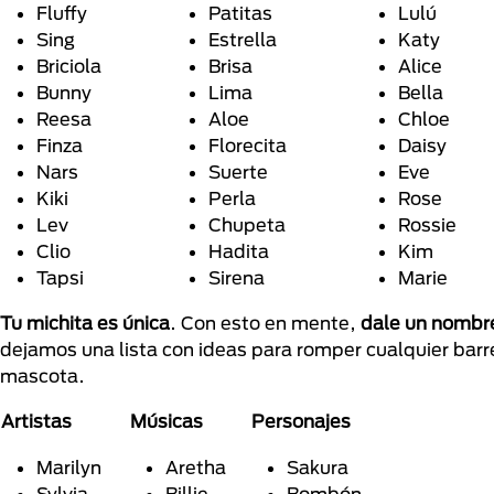
Fluffy
Patitas
Lulú
Sing
Estrella
Katy
Briciola
Brisa
Alice
Bunny
Lima
Bella
Reesa
Aloe
Chloe
Finza
Florecita
Daisy
Nars
Suerte
Eve
Kiki
Perla
Rose
Lev
Chupeta
Rossie
Clio
Hadita
Kim
Tapsi
Sirena
Marie
Tu michita es única
. Con esto en mente,
dale un nombr
dejamos una lista con ideas para romper cualquier barr
mascota.
Artistas
Músicas
Personajes
Marilyn
Aretha
Sakura
Sylvia
Billie
Bombón