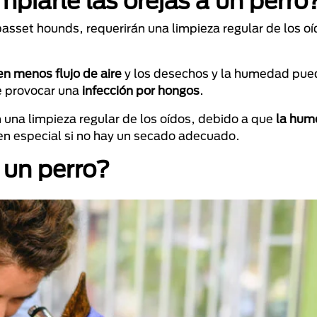
piarle las orejas a un perro
basset hounds, requerirán una limpieza regular de los o
en menos flujo de aire
y los desechos y la humedad pue
e provocar una
infección por hongos
.
 una limpieza regular de los oídos, debido a que
la hu
 en especial si no hay un secado adecuado.
 un perro?