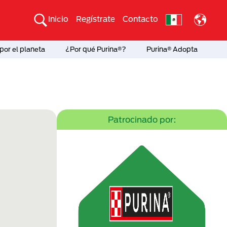
Inicio
Regístrate
Contacto
por el planeta
¿Por qué Purina®?
Purina® Adopta
Patrocinado por: