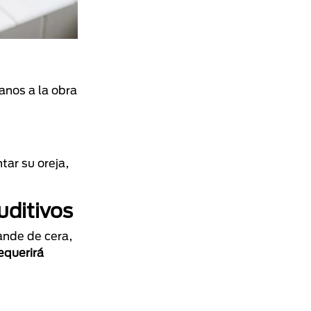
anos a la obra
ar su oreja,
uditivos
ande de cera,
equerirá