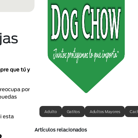
jas
pre que tú y
 preocupa por
 puedas
Adulto
Gatitos
Adultos Mayores
Cac
i esta
Artículos relacionados