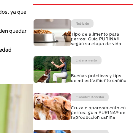
?
ídos, ya que
Nutrición
den quedar
Tipo de alimento para
perros: Guía PURINA®
según su etapa de vida
medad
Entrenamiento
Buenas prácticas y tips
de adiestramiento canino
Cuidado Y Bienestar
Cruza o apareamiento en
perros: guía PURINA® de
reproducción canina