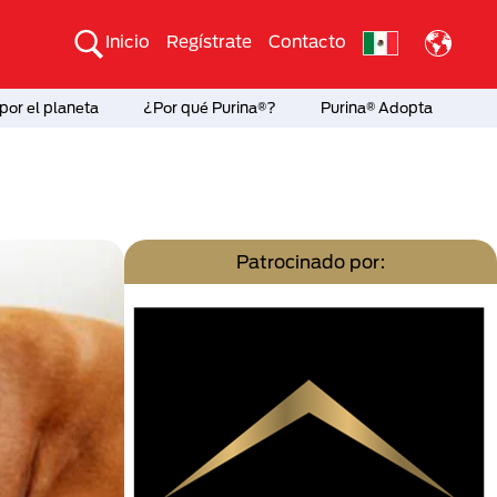
Inicio
Regístrate
Contacto
por el planeta
¿Por qué Purina®?
Purina® Adopta
Patrocinado por: