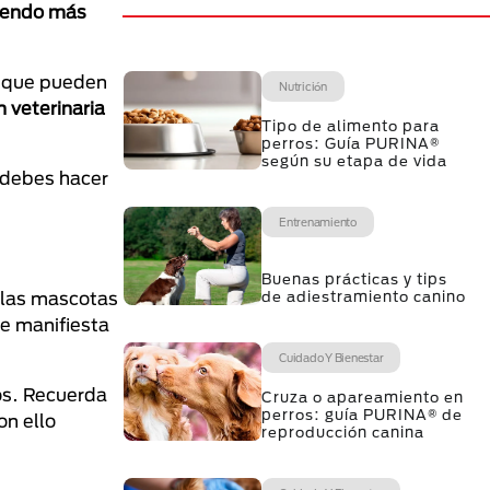
ciendo más
 que pueden
Nutrición
n veterinaria
Tipo de alimento para
perros: Guía PURINA®
según su etapa de vida
 debes hacer
Entrenamiento
Buenas prácticas y tips
 las mascotas
de adiestramiento canino
 se manifiesta
Cuidado Y Bienestar
os. Recuerda
Cruza o apareamiento en
perros: guía PURINA® de
on ello
reproducción canina