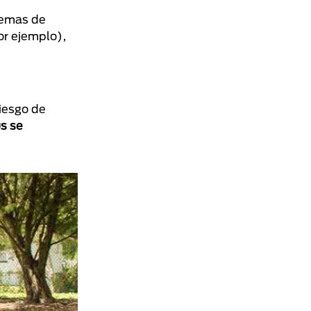
lemas de
or ejemplo),
iesgo de
us se