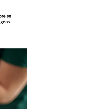
pre se
signos