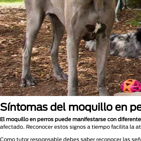
Síntomas del moquillo en pe
El moquillo en perros puede manifestarse con diferent
afectado. Reconocer estos signos a tiempo facilita la a
Como tutor responsable debes saber reconocer las seña