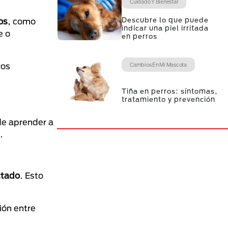
Cuidado Y Bienestar
Descubre lo que puede
os
, como
indicar una piel irritada
e o
en perros
ros
Cambios En Mi Mascota
Tiña en perros: síntomas,
tratamiento y prevención
 de aprender a
.
ctado
. Esto
sión entre