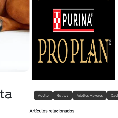
sta
Adulto
Gatitos
Adultos Mayores
Cac
Artículos relacionados