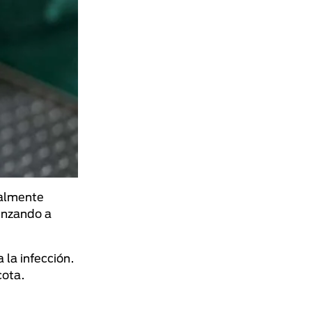
ialmente
enzando a
 la infección.
cota.