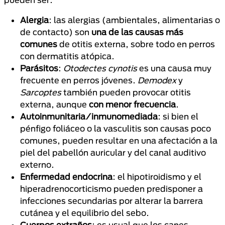
Alergia
: las alergias (ambientales, alimentarias o
de contacto) son
una de las causas
más
comunes
de otitis externa, sobre todo en perros
con dermatitis atópica.
Parásitos
:
Otodectes cynotis
es una causa muy
frecuente en perros jóvenes.
Demodex
y
Sarcoptes
también pueden provocar otitis
externa, aunque
con menor frecuencia
.
Autoinmunitaria/inmunomediada
: si bien el
pénfigo foliáceo o la vasculitis son causas poco
comunes, pueden resultar en una afectación a la
piel del pabellón auricular y del canal auditivo
externo.
Enfermedad endocrina
: el hipotiroidismo y el
hiperadrenocorticismo pueden predisponer a
infecciones secundarias por alterar la barrera
cutánea y el equilibrio del sebo.
Cuerpos extraños
: es usual que los canes,