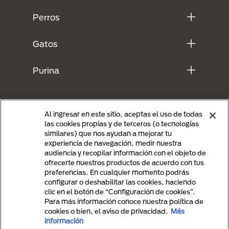
Perros
Gatos
Purina
Al ingresar en este sitio, aceptas el uso de todas
las cookies propias y de terceros (o tecnologías
similares) que nos ayudan a mejorar tu
experiencia de navegación, medir nuestra
audiencia y recopilar información con el objeto de
ofrecerte nuestros productos de acuerdo con tus
preferencias. En cualquier momento podrás
Menu Footer Secundario Purina
configurar o deshabilitar las cookies, haciendo
clic en el botón de “Configuración de cookies”.
Para más información conoce nuestra política de
cookies o bien, el aviso de privacidad.
Más
All Nestlé Purina trademarks owned by Société des Produits Nestlé S.A.,
información
Vevey, Switzerland or are used with permission.