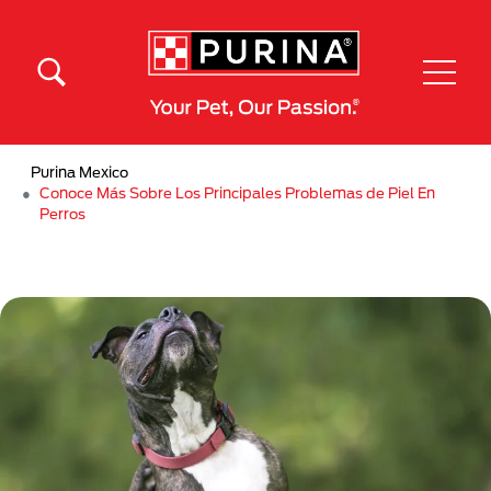
Pasar al contenido principal
Menú Secundario Purina
Menú Principal Purina
Purina Mexico
Conoce Más Sobre Los Principales Problemas de Piel En
Perros