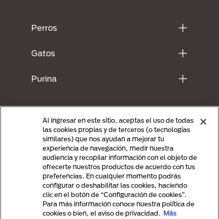
Menú Footer Purina
Perros
Gatos
Purina
Al ingresar en este sitio, aceptas el uso de todas
las cookies propias y de terceros (o tecnologías
similares) que nos ayudan a mejorar tu
experiencia de navegación, medir nuestra
audiencia y recopilar información con el objeto de
ofrecerte nuestros productos de acuerdo con tus
preferencias. En cualquier momento podrás
Menu Footer Secundario Purina
configurar o deshabilitar las cookies, haciendo
clic en el botón de “Configuración de cookies”.
Para más información conoce nuestra política de
cookies o bien, el aviso de privacidad.
Más
All Nestlé Purina trademarks owned by Société des Produits Nestlé S.A.,