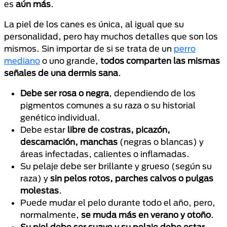
es
aún más
.
La piel de los canes es única, al igual que su
personalidad, pero hay muchos detalles que son los
mismos. Sin importar de si se trata de un
perro
mediano
o uno grande,
todos comparten las mismas
señales de una dermis sana
.
Debe ser rosa o negra
, dependiendo de los
pigmentos comunes a su raza o su historial
genético individual.
Debe estar
libre de costras, picazón,
descamación, manchas
(negras o blancas) y
áreas infectadas, calientes o inflamadas.
Su pelaje debe ser brillante y grueso (según su
raza) y
sin pelos rotos, parches calvos o pulgas
molestas
.
Puede mudar el pelo durante todo el año, pero,
normalmente,
se muda más en verano y otoño
.
Su piel debe ser suave y su pelaje debe estar