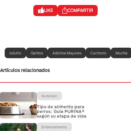
LIKE
COMPARTIR
Adulto
Gatitos
Adultos Mayores
Cachorro
Mucha
Artículos relacionados
Nutrición
Tipo de alimento para
perros: Guía PURINA®
según su etapa de vida
Entrenamiento