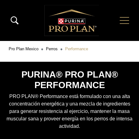
Pasar al contenido principal
Menú Secundario Pro Plan
Menú Principal Pro Plan
Pro Plan Mexico
Perros
Performance
PURINA® PRO PLAN®
PERFORMANCE
PRO PLAN® Performance está formulado con una alta
concentración energética y una mezcla de ingredientes
para generar resistencia al ejercicio, mantener la masa
muscular sana y proveer energía en los perros de intensa
actividad.