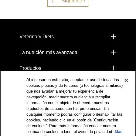
Siguiente página
1
Siguiente ›
Menú footer Pro Plan
Veterinary Diets
La nutrición más avanzada
Productos
Al ingresar en este sitio, aceptas el uso de todas las
Comprometidos con el Planeta
cookies propias y de terceros (o tecnologías similares)
que nos ayudan a mejorar tu experiencia de
navegación, medir nuestra audiencia y recopilar
Legales
información con el objeto de ofrecerte nuestros
productos de acuerdo con tus preferencias. En
cualquier momento podrás configurar o deshabilitar las
cookies, haciendo clic en el botón de “Configuración
de cookies”. Para más información conoce nuestra
política de cookies o bien, el aviso de privacidad.
Más