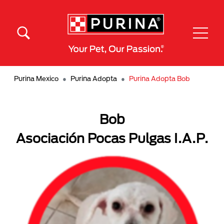
Pasar al contenido principal
Menú Secundario Purina
Menú Principal Purina
Purina Mexico
Purina Adopta
Purina Adopta Bob
Bob
Asociación Pocas Pulgas I.A.P.