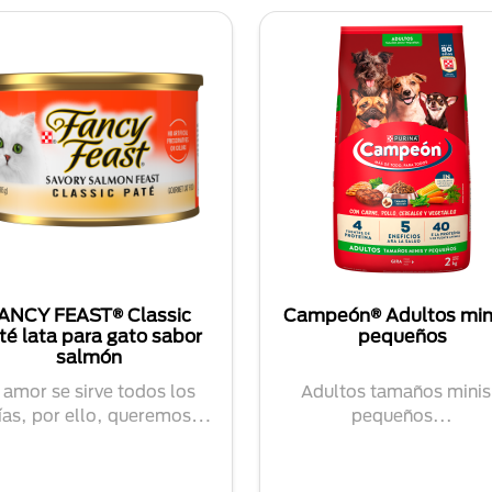
ANCY FEAST® Classic
Campeón® Adultos mini
té lata para gato sabor
pequeños
salmón
 amor se sirve todos los
Adultos tamaños minis
ías, por ello, queremos
pequeños...
elevar la experiencia
stronómica de tu gato...