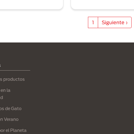
aginación
Siguiente pá
1
Siguiente ›
a
s productos
en la
ad
os de Gato
en Verano
or el Planeta