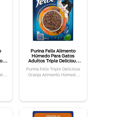
o
Purina Felix Alimento
s
Húmedo Para Gatos
or
Adultos Triple Delicious
,
Granja Sabor Carne, Pollo e
Purina Felix Triple Delicious
gr
Hígado
atos
Granja Alimento Húmedo
a
para gatos adultos, una
tes
deliciosa combinació...