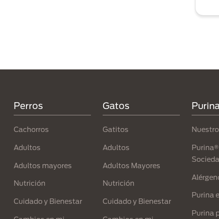
P
Menú Footer Purina
Perros
Gatos
Purin
Cachorros
Gatitos
Nuestro
Adultos
Adultos
Purina® 
Socied
Adultos mayores
Adultos Mayores
Alérgen
Nutrición
Nutrición
Purina 
Cuidado y Bienestar
Cuidado y Bienestar
Purina p