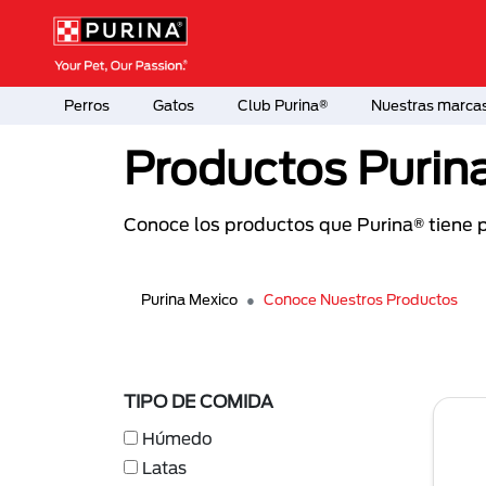
Pasar al contenido principal
Menú Secundario Purina
Menú Principal Purina
Perros
Gatos
Club Purina®
Nuestras marca
Productos Purin
Conoce los productos que Purina® tiene 
Purina Mexico
Conoce Nuestros Productos
TIPO DE COMIDA
Húmedo
Latas