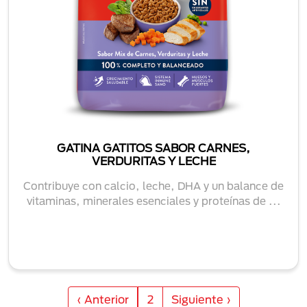
GATINA GATITOS SABOR CARNES,
VERDURITAS Y LECHE
Contribuye con calcio, leche, DHA y un balance de
vitaminas, minerales esenciales y proteínas de ...
Paginación
Página anterior
Siguiente página
‹ Anterior
2
Siguiente ›