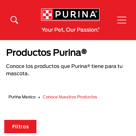
Pasar al contenido principal
Menú Secundario Purina
Menú Principal Purina
Productos Purina®
Conoce los productos que Purina® tiene para tu
mascota.
Purina Mexico
Conoce Nuestros Productos
Filtros