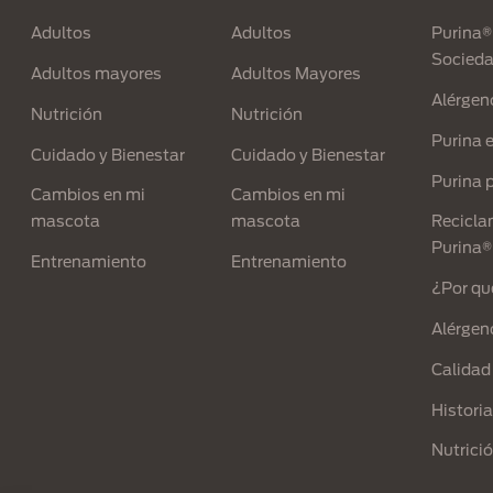
Adultos
Adultos
Purina® 
Socied
Adultos mayores
Adultos Mayores
Alérgen
Nutrición
Nutrición
Purina 
Cuidado y Bienestar
Cuidado y Bienestar
Purina p
Cambios en mi
Cambios en mi
mascota
mascota
Recicla
Purina®
Entrenamiento
Entrenamiento
¿Por qu
Alérgen
Calidad
Historia
Nutrici