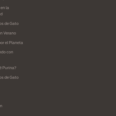
en la
ad
os de Gato
en Verano
or el Planeta
ndo con
é Purina?
os de Gato
ón