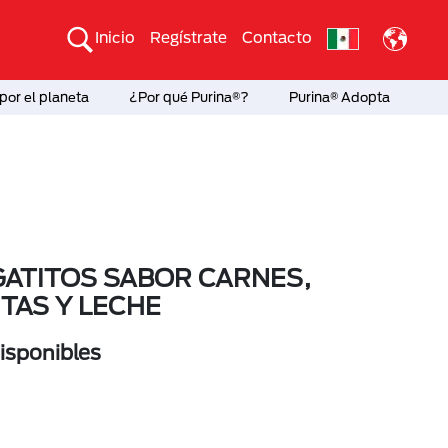
Inicio
Regístrate
Contacto
por el planeta
¿Por qué Purina®?
Purina® Adopta
GATITOS SABOR CARNES,
TAS Y LECHE
sponibles