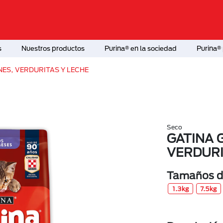
s
Nuestros productos
Purina® en la sociedad
Purina® 
ES, VERDURITAS Y LECHE
Seco
GATINA 
VERDURI
Tamaños di
1.3kg
7.5kg