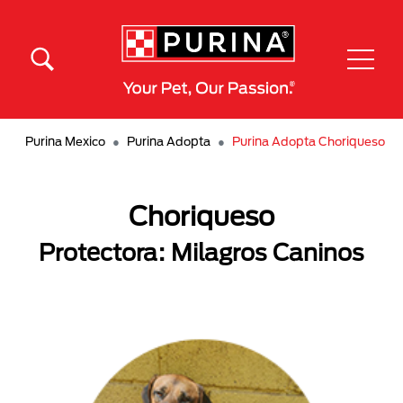
Pasar al contenido principal
Menú Secundario Purina
Menú Principal Purina
Purina Mexico
Purina Adopta
Purina Adopta Choriqueso
Choriqueso
Protectora: Milagros Caninos