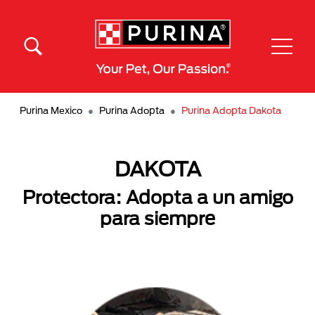
Pasar al contenido principal
Menú Secundario Purina
Menú Principal Purina
Purina Mexico
Purina Adopta
Purina Adopta Dakota
DAKOTA
Protectora: Adopta a un amigo
para siempre