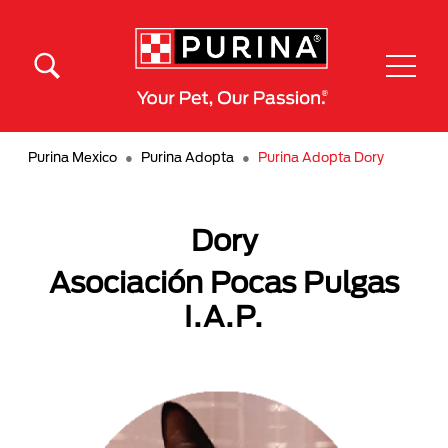
Pasar al contenido principal
Menú Secundario Purina
Menú Principal Purina
Purina Mexico
Purina Adopta
Purina Adopta Dory
Dory
Asociación Pocas Pulgas
I.A.P.