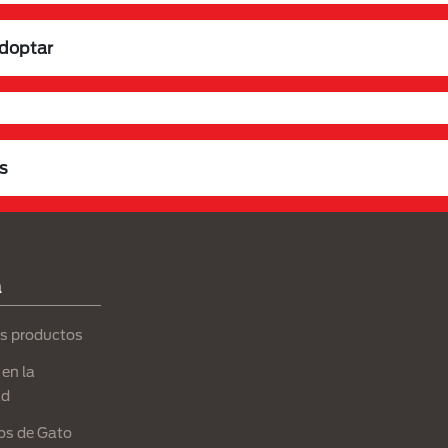
adoptar
s
a
s productos
en la
ad
os de Gato