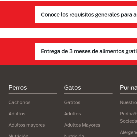
Conoce los requisitos generales para 
Entrega de 3 meses de alimentos grati
Menú Footer Purina
Perros
Gatos
Purin
Cachorros
Gatitos
Nuestro
Adultos
Adultos
Purina® 
Socied
Adultos mayores
Adultos Mayores
Alérgen
Nutrición
Nutrición