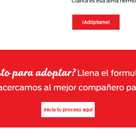
Clarita es esa alma hermos
¡Adóptame!
Inicia tu proceso aquí