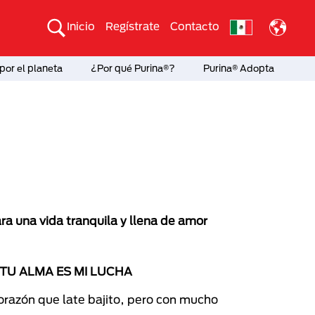
Inicio
Regístrate
Contacto
por el planeta
¿Por qué Purina®?
Purina® Adopta
a una vida tranquila y llena de amor
TU ALMA ES MI LUCHA
corazón que late bajito, pero con mucho