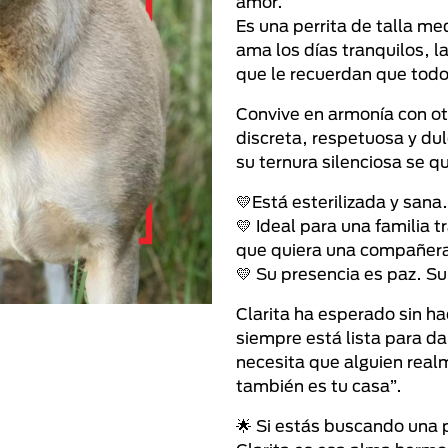
amor.
Es una perrita de talla m
ama los días tranquilos, la
que le recuerdan que todo
Convive en armonía con ot
discreta, respetuosa y du
su ternura silenciosa se 
💛Está esterilizada y sana.
💛 Ideal para una familia 
que quiera una compañera
💛 Su presencia es paz. Su
Clarita ha esperado sin ha
siempre está lista para da
necesita que alguien realm
también es tu casa”.
🌟 Si estás buscando una p