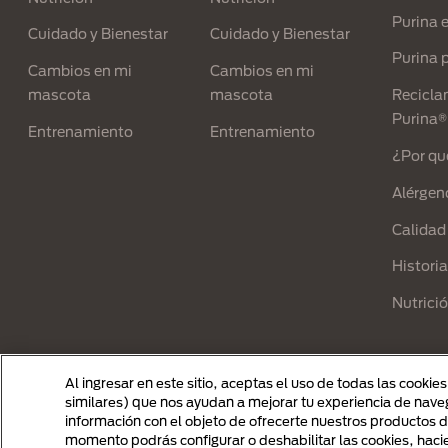
Purina 
Cuidado y Bienestar
Cuidado y Bienestar
Purina p
Cambios en mi
Cambios en mi
mascota
mascota
Recicla
Purina®
Entrenamiento
Entrenamiento
¿Por qu
Alérgen
Calidad
Historia
Nutrici
Al ingresar en este sitio, aceptas el uso de todas las cookie
similares) que nos ayudan a mejorar tu experiencia de naveg
Menu Footer Secundario Purina
información con el objeto de ofrecerte nuestros productos d
momento podrás configurar o deshabilitar las cookies, hacie