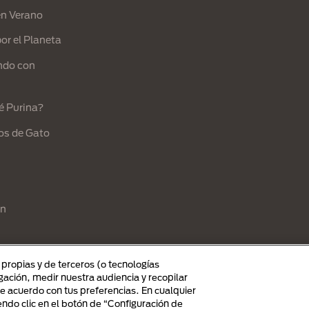
en Verano
or el Planeta
ndo con
é Purina?
os de Gato
ón
s propias y de terceros (o tecnologías
ación, medir nuestra audiencia y recopilar
e acuerdo con tus preferencias. En cualquier
ndo clic en el botón de “Configuración de