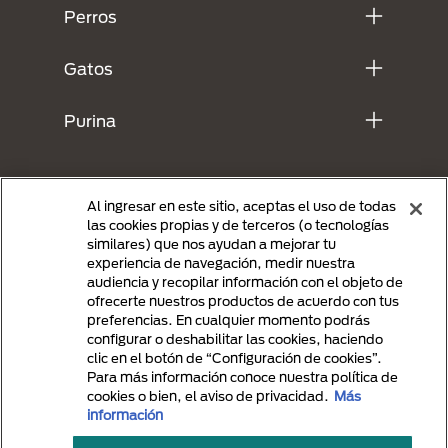
Perros
Gatos
Purina
Al ingresar en este sitio, aceptas el uso de todas
las cookies propias y de terceros (o tecnologías
similares) que nos ayudan a mejorar tu
experiencia de navegación, medir nuestra
audiencia y recopilar información con el objeto de
ofrecerte nuestros productos de acuerdo con tus
preferencias. En cualquier momento podrás
Menu Footer Secundario Purina
configurar o deshabilitar las cookies, haciendo
clic en el botón de “Configuración de cookies”.
Para más información conoce nuestra política de
cookies o bien, el aviso de privacidad.
Más
All Nestlé Purina trademarks owned by Société des Produits Nestlé S.A.,
información
Vevey, Switzerland or are used with permission.