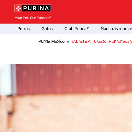
Pasar al contenido principal
Menú Secundario Purina
Menú Principal Purina
Perros
Gatos
Club Purina®
Nuestras marca
Purina Mexico
¡Abraza A Tu Gato! Ronroneos y