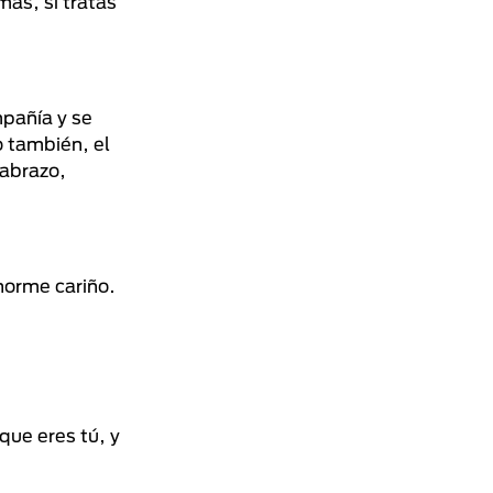
más, si tratas
mpañía y se
o también, el
 abrazo,
norme cariño.
que eres tú, y