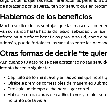
seguro que no querrás recibir arañazos, es preferible q
de abrazarlo por la fuerza, ten por seguro que en próx
Hablemos de los beneficios
Mucho se dice de las ventajas que las mascotas pueden
van sumando hasta hablar de responsabilidad y un aume
afecto mutuo ofrece beneficios para la salud, como dism
además, puede fortalecer los vínculos entre las perso
Otras formas de decirle “te quie
Aun cuando tu gato no se deje abrazar (o no tan seguid
Intenta hacer lo siguiente:
Cepíllalo de forma suave y en las zonas que notes 
Ofrécele premios comestibles de manera equilibrad
Dedícale un tiempo al día para jugar con él.
Háblale con palabras de cariño, tu voz y tu olor son 
no tanto por la vista.