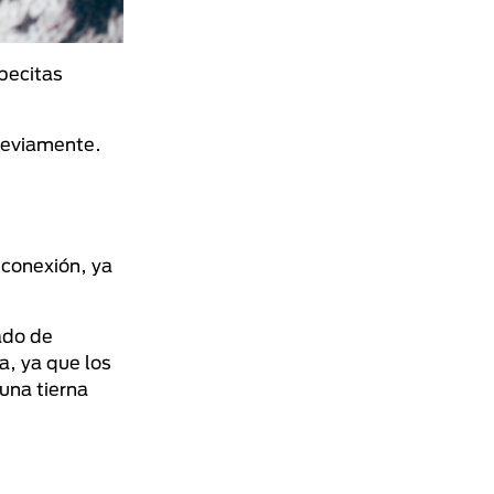
becitas
previamente.
 conexión, ya
ado de
a, ya que los
una tierna