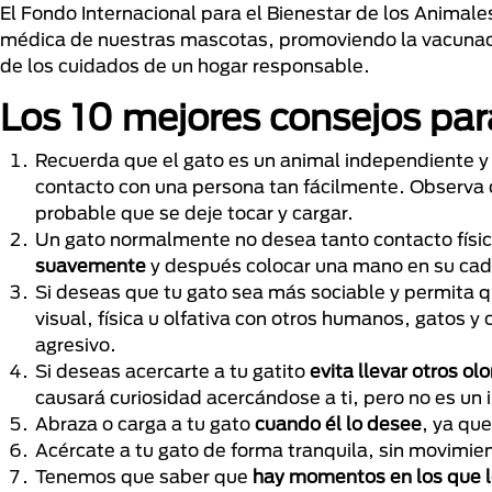
El Fondo Internacional para el Bienestar de los Animale
médica de nuestras mascotas, promoviendo la vacunació
de los cuidados de un hogar responsable.
Los 10 mejores consejos par
Recuerda que el gato es un animal independiente y 
contacto con una persona tan fácilmente. Observa
probable que se deje tocar y cargar.
Un gato normalmente no desea tanto contacto físico
suavemente
y después colocar una mano en su cader
Si deseas que tu gato sea más sociable y permita 
visual, física u olfativa con otros humanos, gatos y
agresivo.
Si deseas acercarte a tu gatito
evita llevar otros o
causará curiosidad acercándose a ti, pero no es un
Abraza o carga a tu gato
cuando él lo desee
, ya qu
Acércate a tu gato de forma tranquila, sin movimien
Tenemos que saber que
hay momentos en los que l