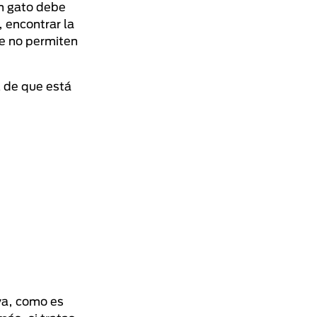
un gato debe
 encontrar la
te no permiten
l de que está
iva, como es