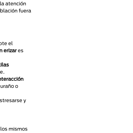
la atención
blación fuera
pte el
n erizar
es
ilas
e.
nteracción
huraño o
stresarse y
llos mismos