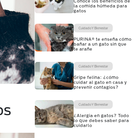
Conoce los beneficios de
la comida húmeda para
gatos
Cuidado Y Bienestar
PURINA® te enseña cómo
bañar a un gato sin que
te arañe
Cuidado Y Bienestar
Gripe felina: ¿cómo
cuidar al gato en casa y
prevenir contagios?
os
Cuidado Y Bienestar
¿Alergia en gatos? Todo
lo que debes saber para
cuidarlo