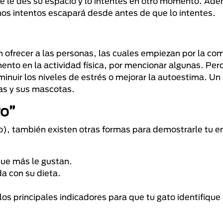
ue le des su espacio y lo intentes en otro momento. Ade
imos intentos escapará desde antes de que lo intentes.
 ofrecer a las personas, las cuales empiezan por la co
nto en la actividad física, por mencionar algunas. Per
inuir los niveles de estrés o mejorar la autoestima. Un
nas y sus mascotas.
ro”
o), también existen otras formas para demostrarle tu e
que más le gustan.
a con su dieta.
los principales indicadores para que tu gato identifique 