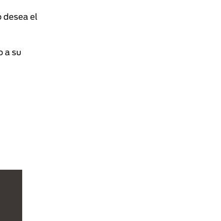
o desea el
o a su