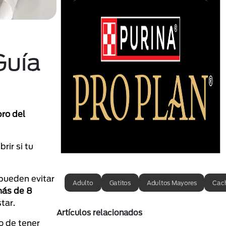
Guía
ro del
rir si tu
pueden evitar
Adulto
Gatitos
Adultos Mayores
Cac
más de 8
tar.
Artículos relacionados
o de tener