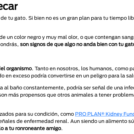
ecar
de tu gato. Si bien no es un gran plan para tu tiempo l
 de un color negro y muy mal olor, o que contengan san
pondrás,
son signos de que algo no anda bien con tu gat
del organismo
. Tanto en nosotros, los humanos, como p
o en exceso podría convertirse en un peligro para la sa
a al baño constantemente, podría ser señal de una infec
s son más propensos que otros animales a tener problema
lizados para su condición, como
PRO PLAN® Kidney Funct
 señales de enfermedad renal. Aun siendo un alimento 
elo a tu ronroneante amigo
.