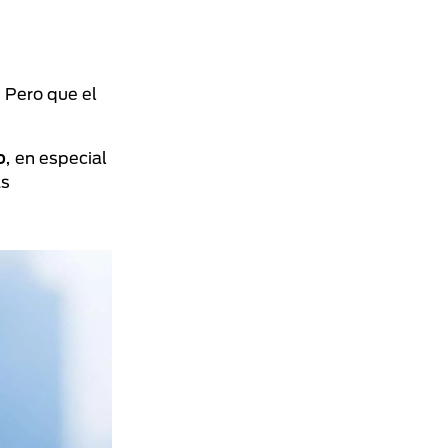
. Pero que el
o
, en especial
as