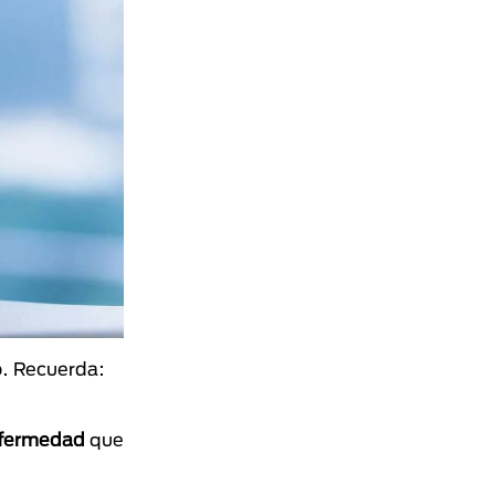
o. Recuerda:
enfermedad
que
.