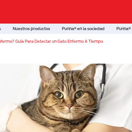
s
Nuestros productos
Purina® en la sociedad
Purina® 
nfermo? Guía Para Detectar un Gato Enfermo A Tiempo