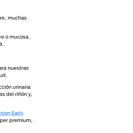
ibre, muchas
gre o mucosa.
o
.
ara nuestras
lud.
ción urinaria
s del riñón y,
ion Early
súper premium,