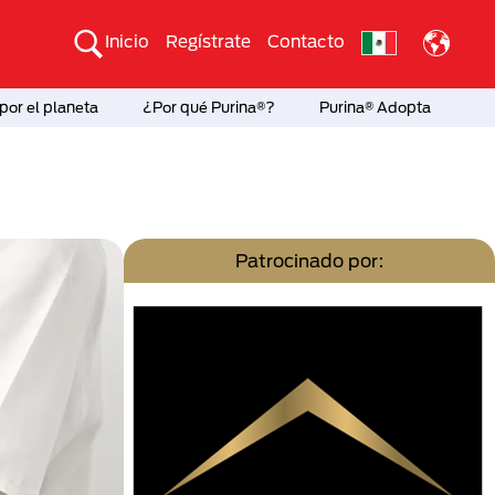
Inicio
Regístrate
Contacto
por el planeta
¿Por qué Purina®?
Purina® Adopta
Patrocinado por: