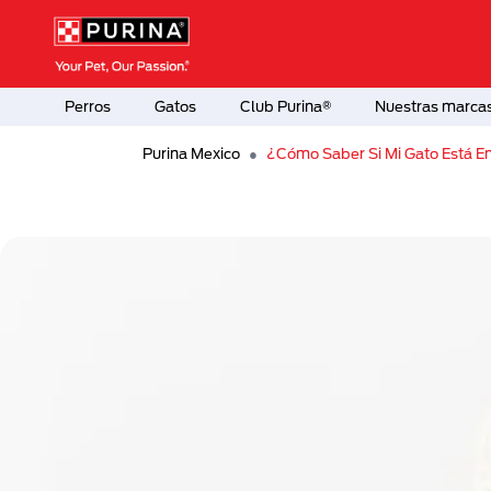
Pasar al contenido principal
Menú Secundario Purina
Menú Principal Purina
Perros
Gatos
Club Purina®
Nuestras marca
Purina Mexico
¿Cómo Saber Si Mi Gato Está E