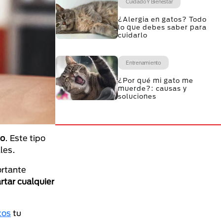
Cuidado Y Bienestar
¿Alergia en gatos? Todo
lo que debes saber para
cuidarlo
Entrenamiento
¿Por qué mi gato me
muerde?: causas y
soluciones
mo
. Este tipo
les.
ortante
rtar cualquier
tos
tu