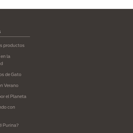
a
s productos
en la
ad
os de Gato
en Verano
or el Planeta
ndo con
é Purina?