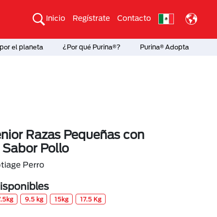
Inicio
Regístrate
Contacto
por el planeta
¿Por qué Purina®?
Purina® Adopta
enior Razas Pequeñas con
 Sabor Pollo
tiage Perro
sponibles
7.5kg
9.5 kg
15kg
17.5 Kg