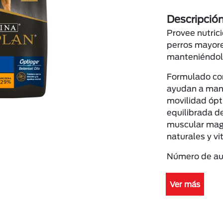
Descripció
Provee nutric
perros mayore
manteniéndolo
Formulado con
ayudan a mant
movilidad ópt
equilibrada d
muscular mag
naturales y vi
Número de au
Ver más