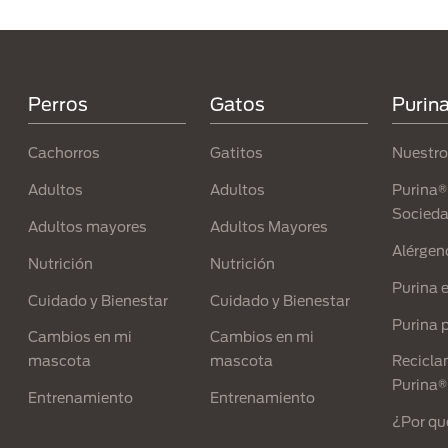
Menú Footer Purina
Perros
Gatos
Purin
Cachorros
Gatitos
Nuestro
Adultos
Adultos
Purina® 
Socied
Adultos mayores
Adultos Mayores
Alérgen
Nutrición
Nutrición
Purina 
Cuidado y Bienestar
Cuidado y Bienestar
Purina p
Cambios en mi
Cambios en mi
mascota
mascota
Recicla
Purina®
Entrenamiento
Entrenamiento
¿Por qu