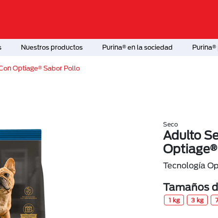
s
Nuestros productos
Purina® en la sociedad
Purina® 
Con Optiage® Sabor Pollo
Seco
Adulto S
Optiage®
Tecnología Op
Tamaños di
1 kg
3 kg