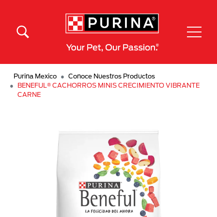
Pasar al contenido principal
Menú Secundario Purina
Menú Principal Purina
Purina Mexico
Conoce Nuestros Productos
BENEFUL® CACHORROS MINIS CRECIMIENTO VIBRANTE
CARNE