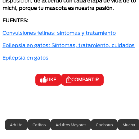
disposición,
de acuerdo con cada etapa de vida de tu
michi, porque tu mascota es nuestra pasión
.
FUENTES:
Convulsiones felinas: síntomas y tratamiento
Epilepsia en gatos: Síntomas, tratamiento, cuidados
Epilepsia en gatos
LIKE
COMPARTIR
Adulto
Gatitos
Adultos Mayores
Cachorro
Mucha