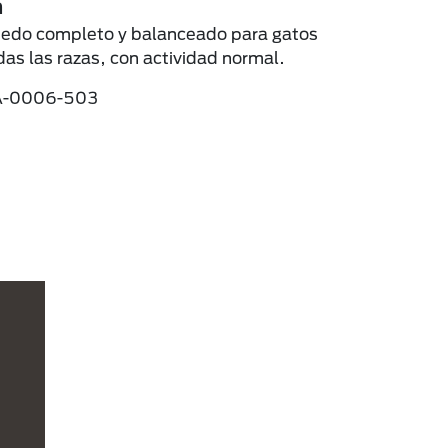
n
edo completo y balanceado para gatos
das las razas, con actividad normal.
 A-0006-503