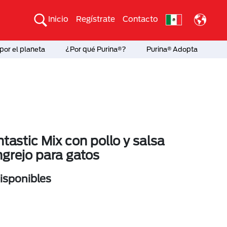
Inicio
Regístrate
Contacto
por el planeta
¿Por qué Purina®?
Purina® Adopta
ntastic Mix con pollo y salsa
grejo para gatos
sponibles