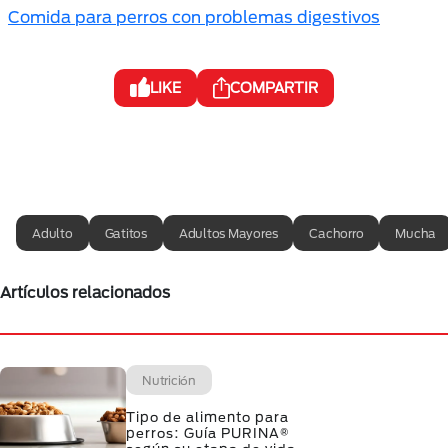
Comida para perros con problemas digestivos
LIKE
COMPARTIR
Adulto
Gatitos
Adultos Mayores
Cachorro
Mucha
Artículos relacionados
Nutrición
Tipo de alimento para
perros: Guía PURINA®