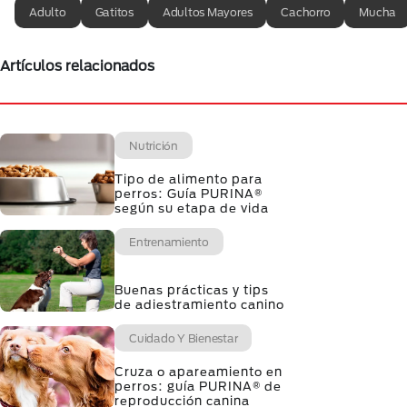
Adulto
Gatitos
Adultos Mayores
Cachorro
Mucha
Artículos relacionados
Nutrición
Tipo de alimento para
perros: Guía PURINA®
según su etapa de vida
Entrenamiento
Buenas prácticas y tips
de adiestramiento canino
Cuidado Y Bienestar
Cruza o apareamiento en
perros: guía PURINA® de
reproducción canina