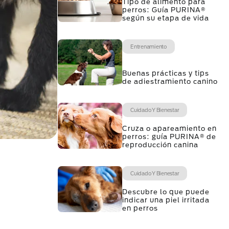
Tipo de alimento para
perros: Guía PURINA®
según su etapa de vida
Entrenamiento
Buenas prácticas y tips
de adiestramiento canino
Cuidado Y Bienestar
Cruza o apareamiento en
perros: guía PURINA® de
reproducción canina
Cuidado Y Bienestar
Descubre lo que puede
indicar una piel irritada
en perros