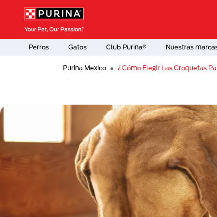
Pasar al contenido principal
Menú Secundario Purina
Menú Principal Purina
Perros
Gatos
Club Purina®
Nuestras marca
Purina Mexico
¿Cómo Elegir Las Croquetas Pa