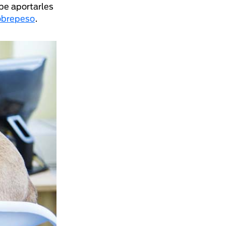
be aportarles
obrepeso
.