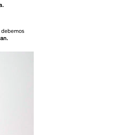
a.
o, debemos
tan.