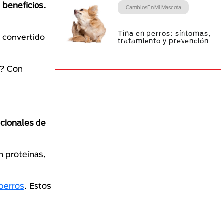
 beneficios.
Cambios En Mi Mascota
Tiña en perros: síntomas,
n convertido
tratamiento y prevención
s? Con
icionales de
.
n proteínas,
perros
. Estos
.