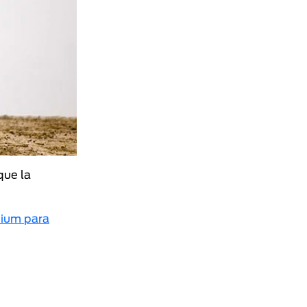
que la
mium para